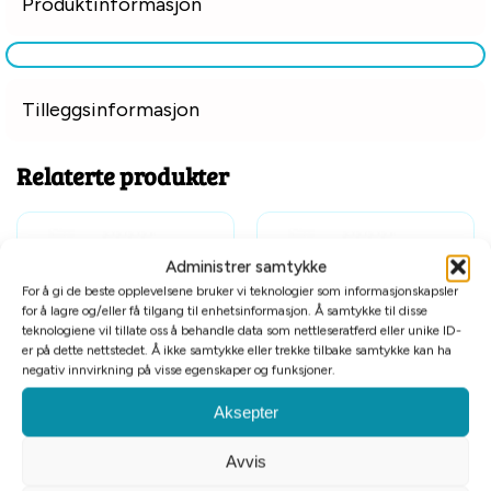
Produktinformasjon
Tilleggsinformasjon
Relaterte produkter
Administrer samtykke
For å gi de beste opplevelsene bruker vi teknologier som informasjonskapsler
for å lagre og/eller få tilgang til enhetsinformasjon. Å samtykke til disse
teknologiene vil tillate oss å behandle data som nettleseratferd eller unike ID-
er på dette nettstedet. Å ikke samtykke eller trekke tilbake samtykke kan ha
negativ innvirkning på visse egenskaper og funksjoner.
Afp Chill Out kjøleskjerf XL
Afp Chill Out kjøleskjerf L
Aksepter
kr
239
kr
149
Avvis