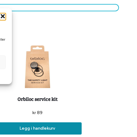
ller
Orbiloc service kit
kr
89
Legg i handlekurv