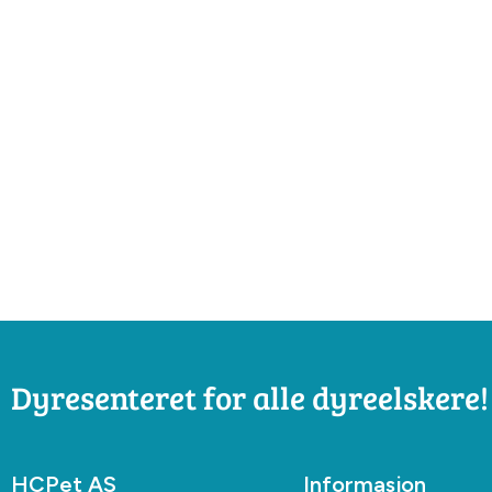
Dyresenteret for alle dyreelskere!
HCPet AS
Informasjon