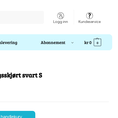
Søk
Logg inn
Kundeservice
levering
Abonnement
kr
0
0
sskjørt svart S
 handlekurv