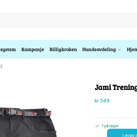
esystem
Kampanje
Billigkroken
Hundeavdeling
Hjem
 S
Jami Trening
kr
549
1 på lager
Legg i