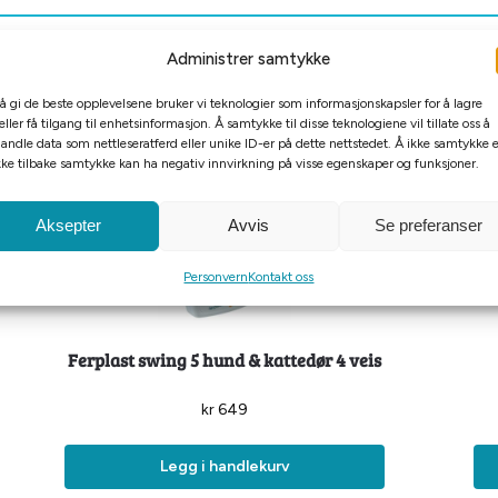
Administrer samtykke
 å gi de beste opplevelsene bruker vi teknologier som informasjonskapsler for å lagre
eller få tilgang til enhetsinformasjon. Å samtykke til disse teknologiene vil tillate oss å
andle data som nettleseratferd eller unike ID-er på dette nettstedet. Å ikke samtykke e
kke tilbake samtykke kan ha negativ innvirkning på visse egenskaper og funksjoner.
Aksepter
Avvis
Se preferanser
Personvern
Kontakt oss
Ferplast swing 5 hund & kattedør 4 veis
kr
649
Legg i handlekurv