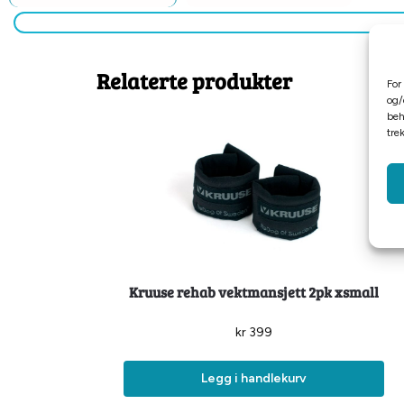
Relaterte produkter
For
og/
beh
tre
Kruuse rehab vektmansjett 2pk xsmall
kr
399
Legg i handlekurv