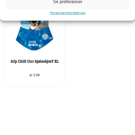
Se preferanser
Personvern
Kontakt oss
Afp Chill Out kjøleskjerf XL
kr
239