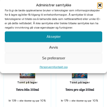
resirkulerbar boks med doseringshjelp inne i lokket (100ml,
Administrer samtykke
250ml, 1l)
For å gi de beste opplevelsene bruker vi teknologier som informasjonskapsler
for å lagre og/eller få tilgang til enhetsinformasjon. Å samtykke til disse
teknologiene vil tillate oss å behandle data som nettleseratferd eller unike ID-
er på dette nettstedet. Å ikke samtykke eller trekke tilbake samtykke kan ha
Tilleggsinformasjon
negativ innvirkning på visse egenskaper og funksjoner.
Aksepter
Relaterte produkter
Avvis
Se preferanser
Personvern
Kontakt oss
Tomt på lager
Tomt på lager
Tetra Min 250ml
Tetra pro alge 250ml
kr
139
10%
kr
179
10%
—
eller Abonner og spar
—
eller Abonner og spar