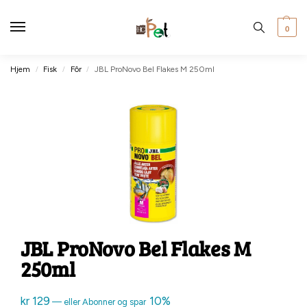
0
Hjem
Fisk
Fôr
JBL ProNovo Bel Flakes M 250ml
/
/
/
JBL ProNovo Bel Flakes M
250ml
kr
129
10%
—
eller Abonner og spar