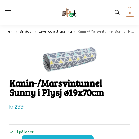
0
Hjem
Smådyr
Leker og aktivisering
Kanin-/Marsvintunnel Sunny i Plysj ø19x70cm
/
/
/
Kanin-/Marsvintunnel
Sunny i Plysj ø19x70cm
kr
299
1 på lager