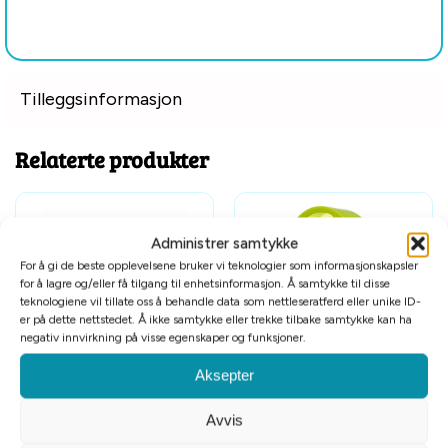
Tilleggsinformasjon
Relaterte produkter
Administrer samtykke
For å gi de beste opplevelsene bruker vi teknologier som informasjonskapsler
for å lagre og/eller få tilgang til enhetsinformasjon. Å samtykke til disse
teknologiene vil tillate oss å behandle data som nettleseratferd eller unike ID-
er på dette nettstedet. Å ikke samtykke eller trekke tilbake samtykke kan ha
negativ innvirkning på visse egenskaper og funksjoner.
Leketunnel til kanin 3x18x47cm
Hamsterhjul plast 33cm
Aksepter
kr
249
kr
299
Avvis