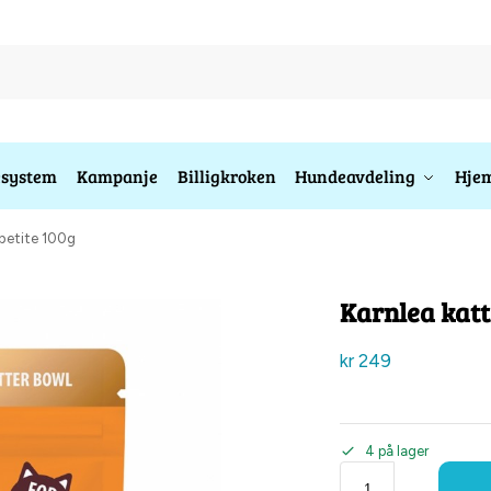
esystem
Kampanje
Billigkroken
Hundeavdeling
Hjem
ppetite 100g
Karnlea katt
kr
249
4 på lager