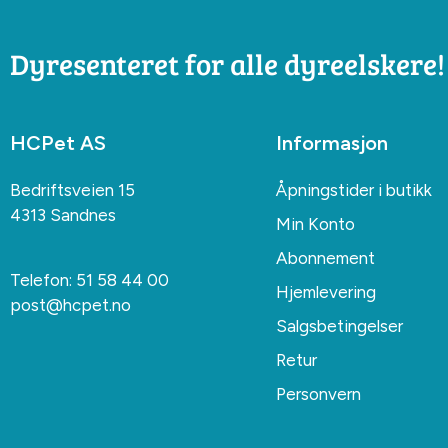
Dyresenteret for alle dyreelskere!
HCPet AS
Informasjon
Bedriftsveien 15
Åpningstider i butikk
4313 Sandnes
Min Konto
Abonnement
Telefon:
51 58 44 00
Hjemlevering
post@hcpet.no
Salgsbetingelser
Retur
Personvern