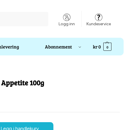
Søk
Logg inn
Kundeservice
levering
Abonnement
kr
0
0
 Appetite 100g
Legg i handlekurv