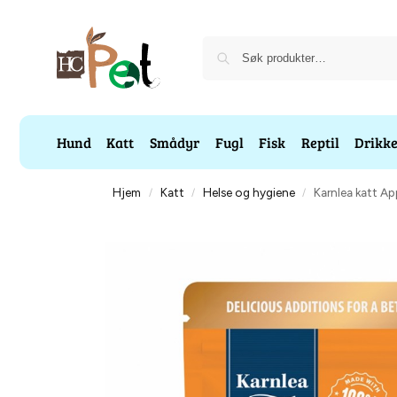
Hund
Katt
Smådyr
Fugl
Fisk
Reptil
Drikk
Hjem
Katt
Helse og hygiene
Karnlea katt A
/
/
/