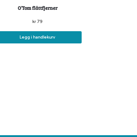
O’Tom flåttfjerner
kr
79
Legg i handlekurv