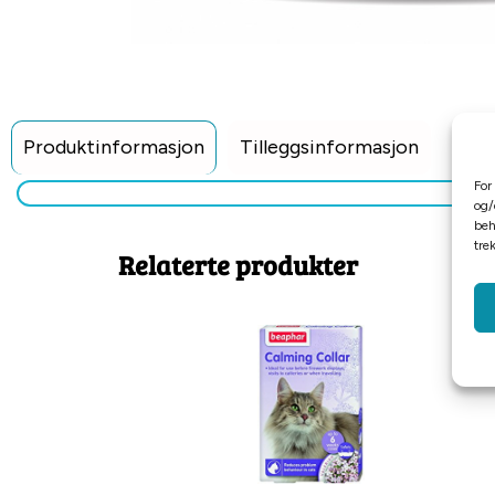
Produktinformasjon
Tilleggsinformasjon
For
og/
beh
tre
Relaterte produkter