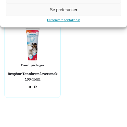
kr
79
kr
169
Se preferanser
Personvern
Kontakt oss
Tomt på lager
Beaphar Tannkrem leversmak
100 gram
kr
119