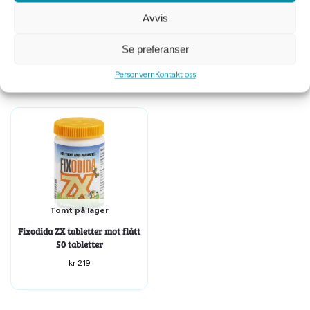
Avvis
Norsk Dyrehelse Senior 140g
Norsk Dyrehelse Glukosamin
250g
Se preferanser
kr
279
kr
239
Personvern
Kontakt oss
Tomt på lager
Fixodida ZX tabletter mot flått
50 tabletter
kr
219