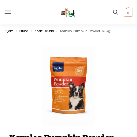
0
Hjem
Hund
Kosttilskudd
Karnlea Pumpkin Powder 100g
/
/
/