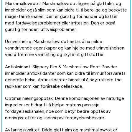
Marshmallowroot: Marshmallowroot ligner på glattalm, og
inneholder også slim som kan bidra til å berolige og beskytte
mage-tarmkanalen. Den er gunstig for hunder og katter
med fordøyelsesproblemer eller irritasjon. Den er også
gunstig for noen luftveisproblemer.
Urinveishelse: Marshmallowroot antas å ha milde
vanndrivende egenskaper og kan hjelpe med urinveishelsen
ved å fremme vannlating og skylle ut giftstoffer.
Antioksidant: Slippery Elm & Marshmallow Root Powder
inneholder antioksidanter som kan bidra til immunforsvarets
generelle helse. Antioksidanter bidrar til å nøytralisere frie
radikaler som kan forårsake celleskade.
Optimal næringsopptak: Denne kombinasjonen av naturlige
ingredienser bidrar til å hjelpe matens passasje i
fordøyelseskanalen, noe som betyr bedre opptak av
næringsstoffer og lindring av fordøyelsesbesvær.
Avføringskvalitet: Både glatt alm og marshmallowrot er