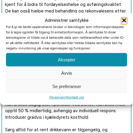
kjent for å bidra til fordøyelseshelse og avføringskvalitet.
De kan også hjelpe med behandling og rekonvalesens etter
diaré.
Administrer samtykke
For å gi de beste opplevelsene bruker vi teknologier som informasjonskapsler
Ingredienser
for å lagre og/eller få tilgang til enhetsinformasjon. Å samtykke til disse
teknologiene vil tillate oss å behandle data som nettleseratferd eller unike ID-
Slippery Elm pulver 66 %
er på dette nettstedet. Å ikke samtykke eller trekke tilbake samtykke kan ha
negativ innvirkning på visse egenskaper og funksjoner.
Marshmallowrootpulver 34 %
Aksepter
Bruk
Avvis
Anbefalt bruk:
Se preferanser
Bruk 1 ts per 10 kg kroppsvekt.
Personvern
Kontakt oss
Kan brukes daglig eller i perioder ved behov. Kan økes med
opptil 50 % midlertidig, avhengig av individuell respons.
Introduser gradvis i kjæledyrets kosthold.
Sørg alltid for at rent drikkevann er tilgjengelig, og