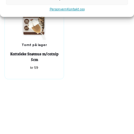
Personvern
Kontakt oss
Tomt på lager
Katteleke Snømus m/catnip
5cm
kr
59