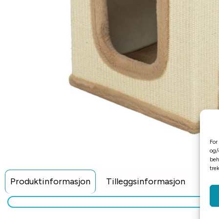
For
og/
beh
tre
Produktinformasjon
Tilleggsinformasjon