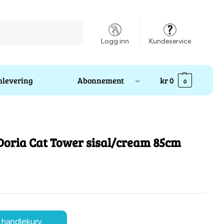
Søk
Logg inn
Kundeservice
levering
Abonnement
kr
0
0
Doria Cat Tower sisal/cream 85cm
 handlekurv