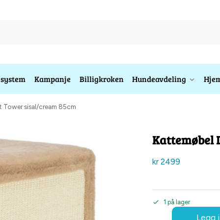
esystem
Kampanje
Billigkroken
Hundeavdeling
Hjem
t Tower sisal/cream 85cm
Kattemøbel 
kr
2499
1 på lager
Legg i