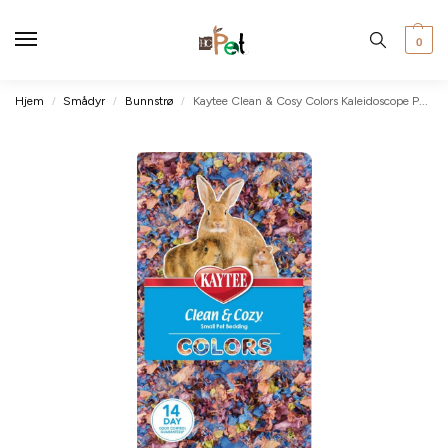
0
Hjem
Smådyr
Bunnstrø
Kaytee Clean & Cosy Colors Kaleidoscope Papirstrø 24,6L
/
/
/