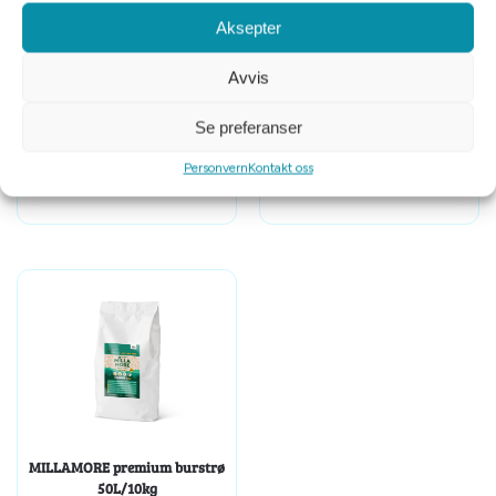
Aksepter
Avvis
Tomt på lager
Se preferanser
Chipsi Nesting Bed 20g
JR farm Bomaterial til smådyr
28 g
Personvern
Kontakt oss
kr
49
kr
99
MILLAMORE premium burstrø
50L/10kg