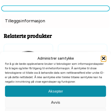
Tilleggsinformasjon
Relaterte produkter
Administrer samtykke
For å gi de beste opplevelsene bruker vi teknologier som informasjonskapsler
for å lagre og/eller få tilgang til enhetsinformasjon. Å samtykke til disse
teknologiene vil tillate oss å behandle data som nettleseratferd eller unike ID-
er på dette nettstedet. Å ikke samtykke eller trekke tilbake samtykke kan ha
negativ innvirkning på visse egenskaper og funksjoner.
Buster Matskål Slowfeeder M
Skål 17 cm 0,8 liter
Aksepter
18cm
kr
249
kr
69
Avvis