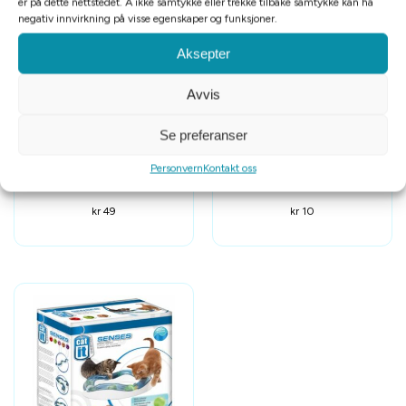
er på dette nettstedet. Å ikke samtykke eller trekke tilbake samtykke kan ha
negativ innvirkning på visse egenskaper og funksjoner.
Aksepter
Avvis
Se preferanser
Baldrian spray valeriana 50ml
Glitterball
Personvern
Kontakt oss
kr
49
kr
10