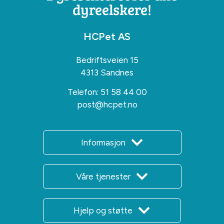
dyreelskere!
HCPet AS
Bedriftsveien 15
4313 Sandnes
Telefon:
51 58 44 00
post@hcpet.no
Informasjon
Våre tjenester
Hjelp og støtte