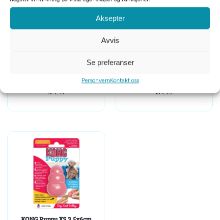
Aksepter
Avvis
Tomt på lager
Se preferanser
KONG Extreme Flyer 26x2cm
KONG Bounzer L 20,5x14x14cm
Personvern
Kontakt oss
kr
249
kr
299
KONG Puppy XS 3,5x6cm