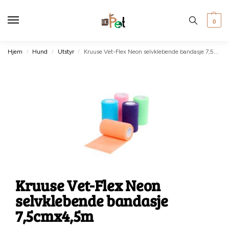
0
Hjem
Hund
Utstyr
Kruuse Vet-Flex Neon selvklebende bandasje 7,5cmx4,5m
/
/
/
Kruuse Vet-Flex Neon
selvklebende bandasje
7,5cmx4,5m