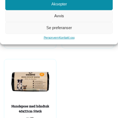
Aksepter
Avvis
Globus sport flytevest str
Ferplast swing 7 magnetic
Se preferanser
medium 35cm
katteluke 4 veis
Personvern
Kontakt oss
kr
599
kr
999
Hundepose med håndtak
40x22cm 50stk