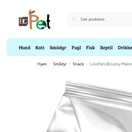
Hund
Katt
Smådyr
Fugl
Fisk
Reptil
Drikk
Hjem
Smådyr
Snack
LoloPets Bloomy Melo
/
/
/