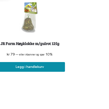
JR Farm Høyklokke m/gulrot 125g
kr
79
10%
—
eller Abonner og spar
Legg i handlekurv