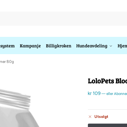
esystem
Kampanje
Billigkroken
Hundeavdeling
Hjem
rmer 80g
LoloPets Bl
kr
109
—
eller Abonne
Utsolgt