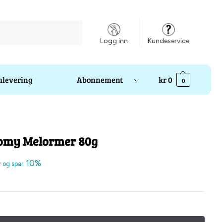
Søk
Logg inn
Kundeservice
levering
Abonnement
kr
0
0
oomy Melormer 80g
10%
r og spar