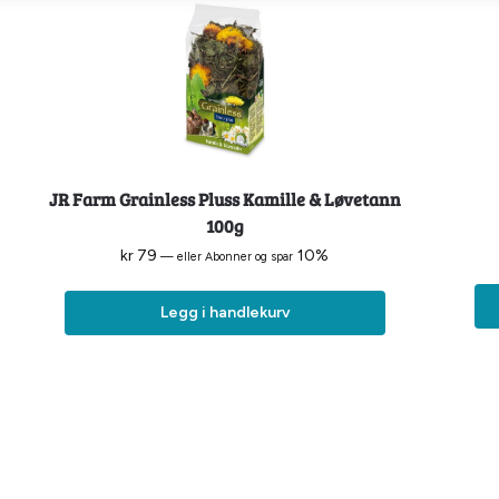
JR Farm Grainless Pluss Kamille & Løvetann
100g
kr
79
10%
—
eller Abonner og spar
Legg i handlekurv