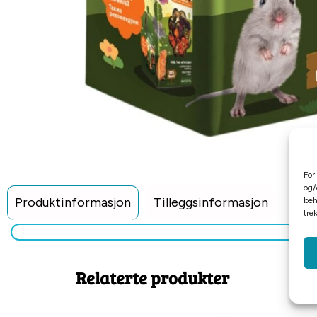
For
og/
Produktinformasjon
Tilleggsinformasjon
beh
tre
Relaterte produkter