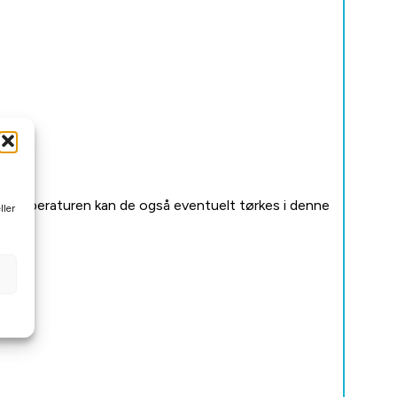
på temperaturen kan de også eventuelt tørkes i denne
ller