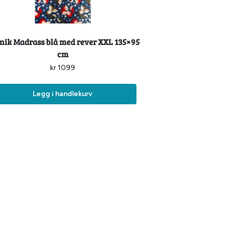
nik Madrass blå med rever XXL 135×95
cm
kr
1099
Legg i handlekurv