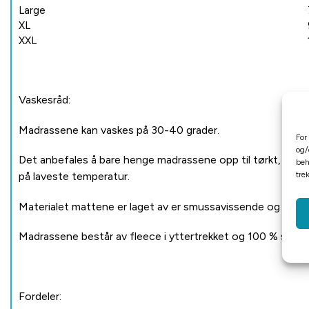
Large
XL
XXL
Vaskesråd:
Madrassene kan vaskes på 30-40 grader.
For
og/
Det anbefales å bare henge madrassene opp til tørkt, de tø
beh
tre
på laveste temperatur.
Materialet mattene er laget av er smussavissende og madra
Madrassene består av fleece i yttertrekket og 100 % synteti
Fordeler: