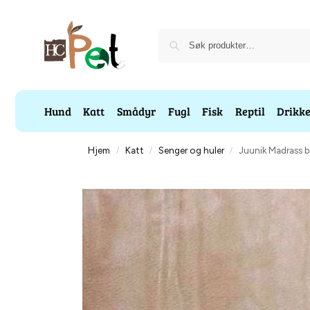
Hund
Katt
Smådyr
Fugl
Fisk
Reptil
Drikk
Hjem
Katt
Senger og huler
Juunik Madrass 
/
/
/