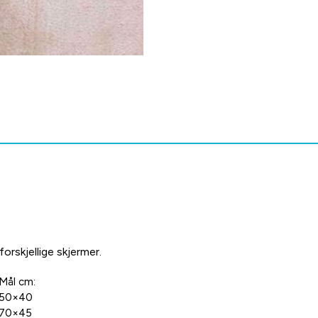
.
forskjellige skjermer.
Mål cm:
50×40
70×45