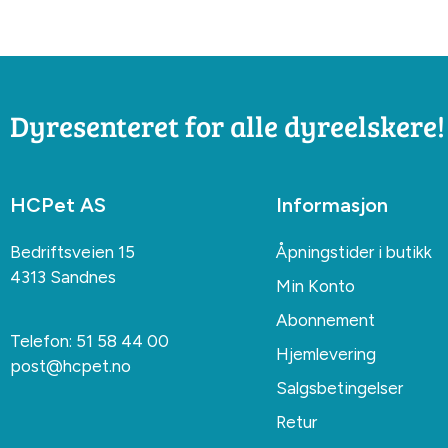
Dyresenteret for alle dyreelskere!
HCPet AS
Informasjon
Bedriftsveien 15
Åpningstider i butikk
4313 Sandnes
Min Konto
Abonnement
Telefon:
51 58 44 00
Hjemlevering
post@hcpet.no
Salgsbetingelser
Retur