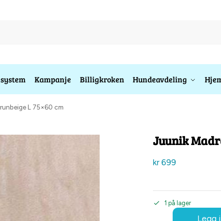
esystem
Kampanje
Billigkroken
Hundeavdeling
Hjem
brunbeige L 75×60 cm
Juunik Madr
kr
699
1 på lager
Legg i