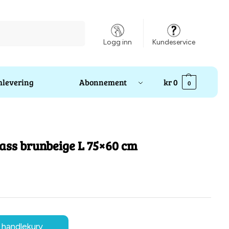
Søk
Logg inn
Kundeservice
levering
Abonnement
kr
0
0
ass brunbeige L 75×60 cm
 handlekurv