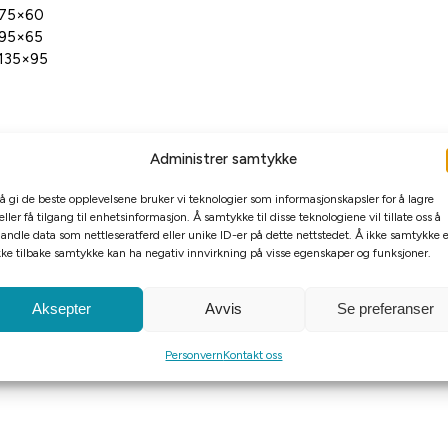
75×60
95×65
135×95
Administrer samtykke
 å gi de beste opplevelsene bruker vi teknologier som informasjonskapsler for å lagre
eller få tilgang til enhetsinformasjon. Å samtykke til disse teknologiene vil tillate oss å
rker veldig fort. Om man har tørketrommel der man kan stille 
andle data som nettleseratferd eller unike ID-er på dette nettstedet. Å ikke samtykke e
kke tilbake samtykke kan ha negativ innvirkning på visse egenskaper og funksjoner.
ssene er derfor lette å holde rene.
Aksepter
Avvis
Se preferanser
sk fibervatt som fyll.
Personvern
Kontakt oss