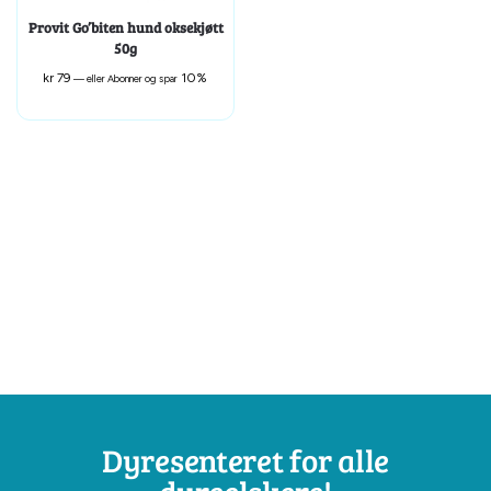
Provit Go’biten hund oksekjøtt
50g
kr
79
10%
—
eller Abonner og spar
Dyresenteret for alle