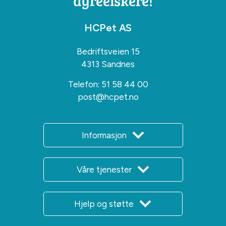
dyreelskere!
HCPet AS
Bedriftsveien 15
4313 Sandnes
Telefon:
51 58 44 00
post@hcpet.no
Informasjon
Våre tjenester
Hjelp og støtte