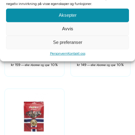
negativ innvirkning på visse egenskaper og funksjoner.
Aksepter
Avvis
Se preferanser
Gresshoppa hundepølse 4x200g
DeliBest hundepølse med hest
Personvern
Kontakt oss
for sensitive hunder 2×400 g
kr
159
10%
kr
149
10%
—
eller Abonner og spar
—
eller Abonner og spar