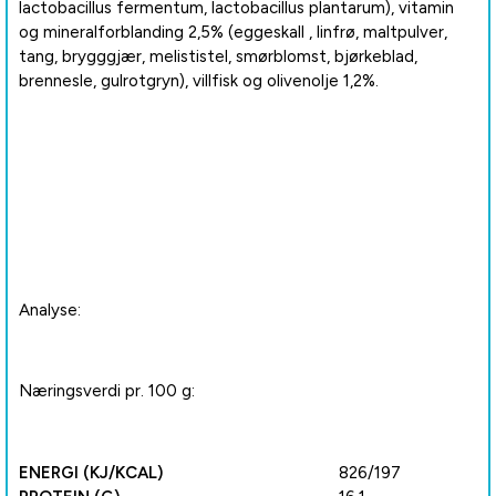
lactobacillus fermentum, lactobacillus plantarum), vitamin
og mineralforblanding 2,5% (eggeskall , linfrø, maltpulver,
tang, brygggjær, melististel, smørblomst, bjørkeblad,
brennesle, gulrotgryn), villfisk og olivenolje 1,2%.
Analyse:
Næringsverdi pr. 100 g:
ENERGI (KJ/KCAL)
826/197