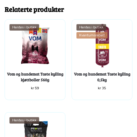
Relaterte produkter
Hentes i butikk
Hentes i butikk
Kvantumsrabatt
Vom og hundemat Taste kylling
Vom og hundemat Taste kylling
kjøttboller 560g
0,5kg
kr
59
kr
35
Hentes i butikk