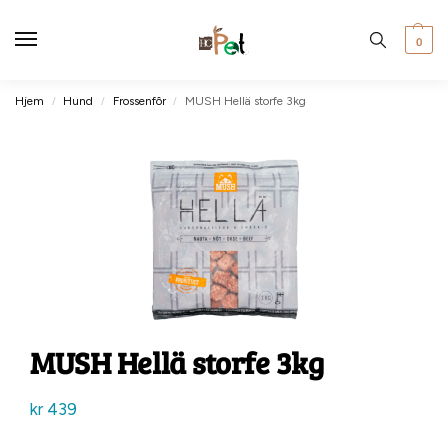
0
Hjem
Hund
Frossenfôr
MUSH Hellä storfe 3kg
/
/
/
MUSH Hellä storfe 3kg
kr
439