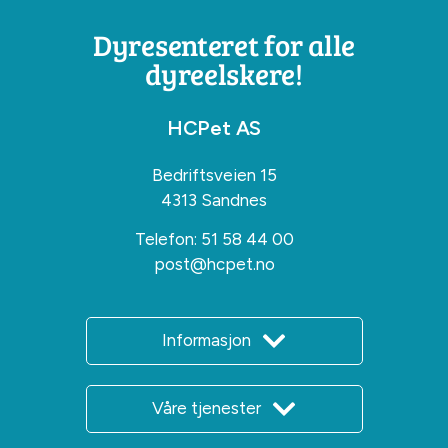
Dyresenteret for alle
dyreelskere!
HCPet AS
Bedriftsveien 15
4313 Sandnes
Telefon:
51 58 44 00
post@hcpet.no
Informasjon
Våre tjenester