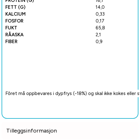
PROTEIN (G)
16,1
FETT (G)
14,0
KALCIUM
0,33
FOSFOR
0,17
FUKT
65,8
RÅASKA
2,1
FIBER
0,9
Fôret må oppbevares i dypfrys (-18%) og skal ikke kokes eller s
Tilleggsinformasjon