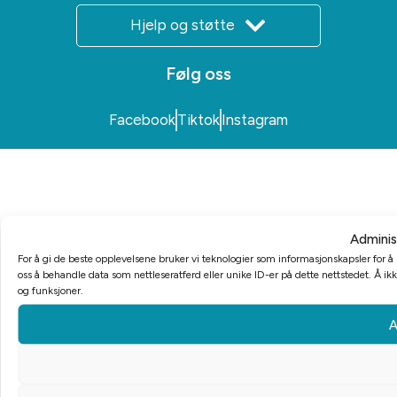
Hjelp og støtte
Følg oss
Facebook
Tiktok
Instagram
Adminis
For å gi de beste opplevelsene bruker vi teknologier som informasjonskapsler for å la
oss å behandle data som nettleseratferd eller unike ID-er på dette nettstedet. Å i
og funksjoner.
A