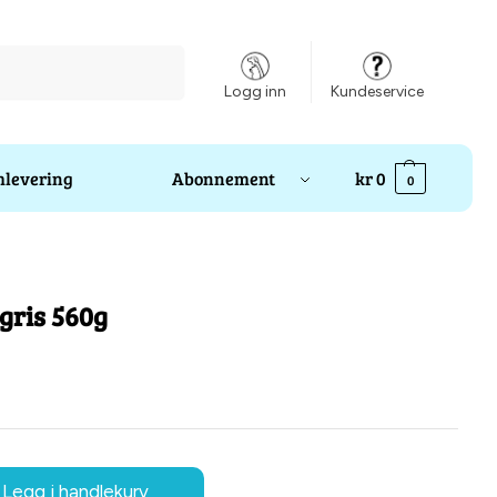
Søk
Logg inn
Kundeservice
levering
Abonnement
kr
0
0
gris 560g
Legg i handlekurv