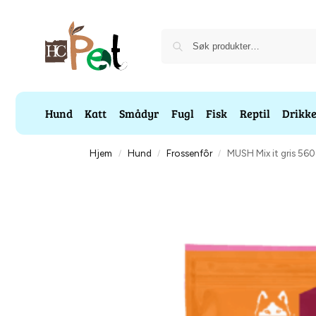
Hund
Katt
Smådyr
Fugl
Fisk
Reptil
Drikk
Hjem
Hund
Frossenfôr
MUSH Mix it gris 56
/
/
/