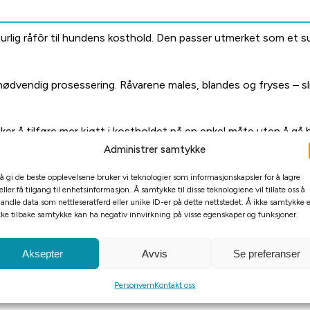
urlig råfôr til hundens kosthold. Den passer utmerket som et s
 unødvendig prosessering. Råvarene males, blandes og fryses – 
r å tilføre mer kjøtt i kostholdet på en enkel måte uten å gå hel
Administrer samtykke
 1:1 etter volum og server.
 å gi de beste opplevelsene bruker vi teknologier som informasjonskapsler for å lagre
eller få tilgang til enhetsinformasjon. Å samtykke til disse teknologiene vil tillate oss å
andle data som nettleseratferd eller unike ID-er på dette nettstedet. Å ikke samtykke e
kke tilbake samtykke kan ha negativ innvirkning på visse egenskaper og funksjoner.
Aksepter
Avvis
Se preferanser
Personvern
Kontakt oss