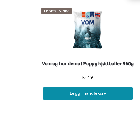
Hentes i butikk
Vom og hundemat Puppy kjøttboller 560g
kr
49
Legg i handlekurv