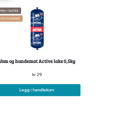
tes i butikk
antumsrabatt
Vom og hundemat Active laks 0,5kg
kr
29
Legg i handlekurv