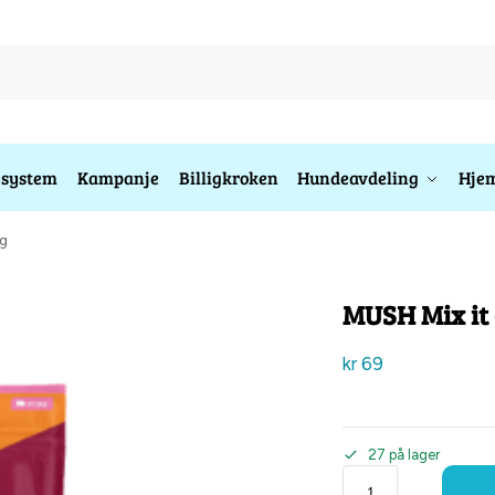
esystem
Kampanje
Billigkroken
Hundeavdeling
Hjem
0g
MUSH Mix it 
kr
69
27 på lager