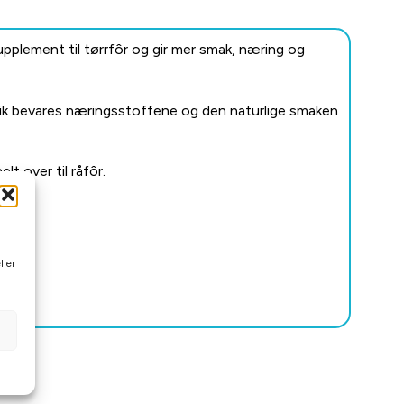
upplement til tørrfôr og gir mer smak, næring og
slik bevares næringsstoffene og den naturlige smaken
t over til råfôr.
ller