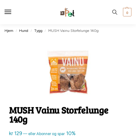
0
Hjem
Hund
Tygg
MUSH Vainu Storfelunge 140g
/
/
/
MUSH Vainu Storfelunge
140g
kr
129
10%
—
eller Abonner og spar