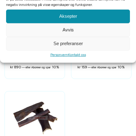
negativ innvirkning på visse egenskaper og funksjoner.
Aksepter
Avvis
Se preferanser
Provit Grisehaler løsvekt 1kg
MUSH Vainu Grisehaler 220g
Personvern
Kontakt oss
kr
890
10%
kr
159
10%
—
eller Abonner og spar
—
eller Abonner og spar