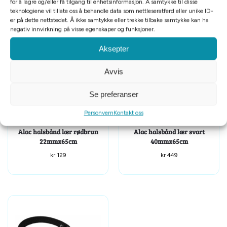
for å lagre og/eller få tilgang til enhetsinformasjon. Å samtykke til disse
teknologiene vil tillate oss å behandle data som nettleseratferd eller unike ID-
er på dette nettstedet. Å ikke samtykke eller trekke tilbake samtykke kan ha
Relaterte produkter
negativ innvirkning på visse egenskaper og funksjoner.
Aksepter
Avvis
Se preferanser
Personvern
Kontakt oss
Alac halsbånd lær rødbrun
Alac halsbånd lær svart
22mmx65cm
40mmx65cm
kr
129
kr
449