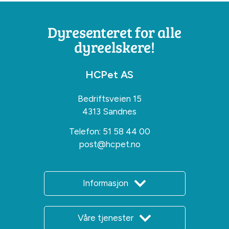
Dyresenteret for alle
dyreelskere!
HCPet AS
Bedriftsveien 15
4313 Sandnes
Telefon:
51 58 44 00
post@hcpet.no
Informasjon
Våre tjenester