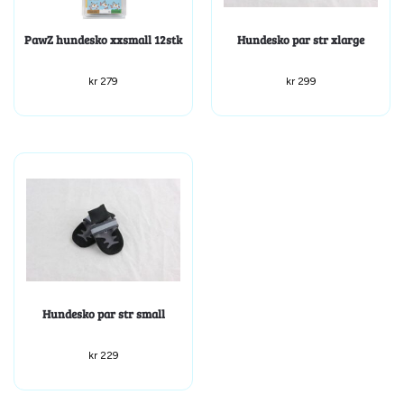
PawZ hundesko xxsmall 12stk
Hundesko par str xlarge
kr
279
kr
299
Hundesko par str small
kr
229