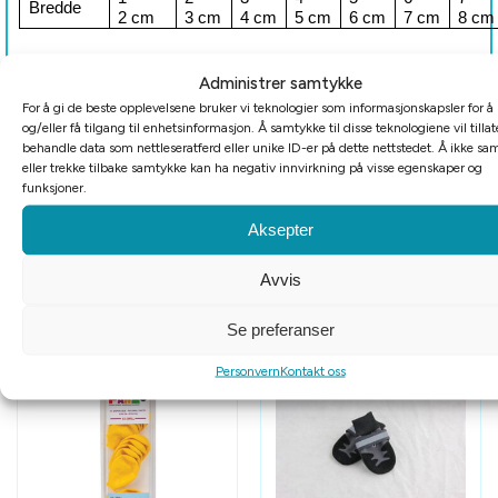
Bredde
2 cm
3 cm
4 cm
5 cm
6 cm
7 cm
8 cm
Administrer samtykke
For å gi de beste opplevelsene bruker vi teknologier som informasjonskapsler for å 
og/eller få tilgang til enhetsinformasjon. Å samtykke til disse teknologiene vil tillat
behandle data som nettleseratferd eller unike ID-er på dette nettstedet. Å ikke sa
eller trekke tilbake samtykke kan ha negativ innvirkning på visse egenskaper og
funksjoner.
Aksepter
Tilleggsinformasjon
Avvis
Relaterte produkter
Se preferanser
Personvern
Kontakt oss