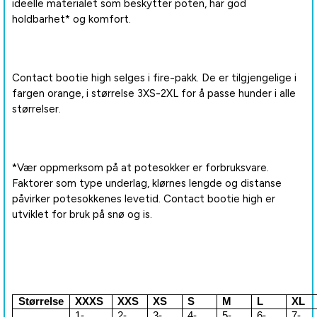
ideelle materialet som beskytter poten, har god
holdbarhet* og komfort.
Contact bootie high selges i fire-pakk. De er tilgjengelige i
fargen orange, i størrelse 3XS-2XL for å passe hunder i alle
størrelser.
*Vær oppmerksom på at potesokker er forbruksvare.
Faktorer som type underlag, klørnes lengde og distanse
påvirker potesokkenes levetid. Contact bootie high er
utviklet for bruk på snø og is.
Størrelse
XXXS
XXS
XS
S
M
L
XL
1-
2-
3-
4-
5-
6-
7-