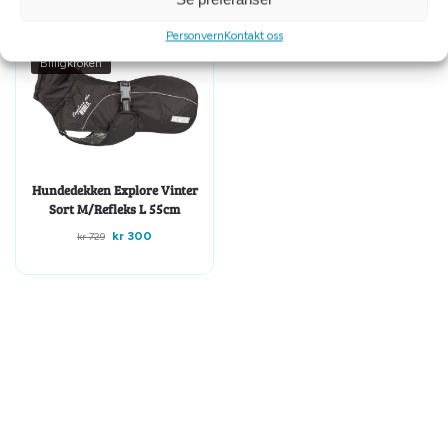
Personvern
Kontakt oss
-59%
Billigkroken
Hundedekken Explore Vinter
Sort M/Refleks L 55cm
kr
300
kr
729