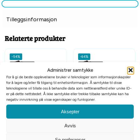
Tilleggsinformasjon
Relaterte produkter
-54%
-64%
Billigkroken
Billigkroken
Administrer samtykke
For å gi de beste opplevelsene bruker vi teknologier som informasjonskapsler
for å lagre og/eller få tilgang til enhetsinformasjon. Å samtykke til disse
teknologiene vil tillate oss å behandle data som nettleseratferd eller unike ID-
er på dette nettstedet. Å ikke samtykke eller trekke tilbake samtykke kan ha
negativ innvirkning på visse egenskaper og funksjoner.
Hundedekken Explore Vinter
Hundedekken Explore Vinter
Sort M/Refleks M 45cm
Sort M/Refleks L 62cm
Aksepter
kr
300
kr
300
kr
659
kr
839
Avvis
Se preferanser