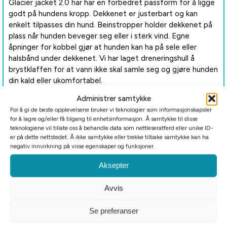
Glacier jacket 2.0 har har en forbedret passform for å ligge
godt på hundens kropp. Dekkenet er justerbart og kan
enkelt tilpasses din hund. Beinstropper holder dekkenet på
plass når hunden beveger seg eller i sterk vind. Egne
åpninger for kobbel gjør at hunden kan ha på sele eller
halsbånd under dekkenet. Vi har laget dreneringshull å
brystklaffen for at vann ikke skal samle seg og gjøre hunden
din kald eller ukomfortabel.
Administrer samtykke
For å gi de beste opplevelsene bruker vi teknologier som informasjonskapsler
for å lagre og/eller få tilgang til enhetsinformasjon. Å samtykke til disse
Refleksdetaljer gir god synlighet på mørke og overskyede
teknologiene vil tillate oss å behandle data som nettleseratferd eller unike ID-
dager.
er på dette nettstedet. Å ikke samtykke eller trekke tilbake samtykke kan ha
negativ innvirkning på visse egenskaper og funksjoner.
Aksepter
Dette hundedekkenet kan enkelt pakkes ned og lages i
oppbevaringsposen som medfølger.
Avvis
Se preferanser