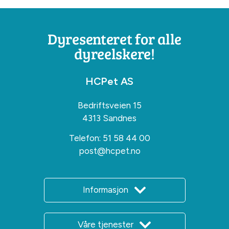
Dyresenteret for alle
dyreelskere!
HCPet AS
Bedriftsveien 15
4313 Sandnes
Telefon:
51 58 44 00
post@hcpet.no
Informasjon
Våre tjenester