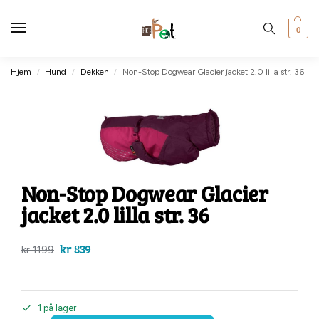
0
Hjem
Hund
Dekken
Non-Stop Dogwear Glacier jacket 2.0 lilla str. 36
/
/
/
Non-Stop Dogwear Glacier
jacket 2.0 lilla str. 36
kr
839
kr
1199
1 på lager