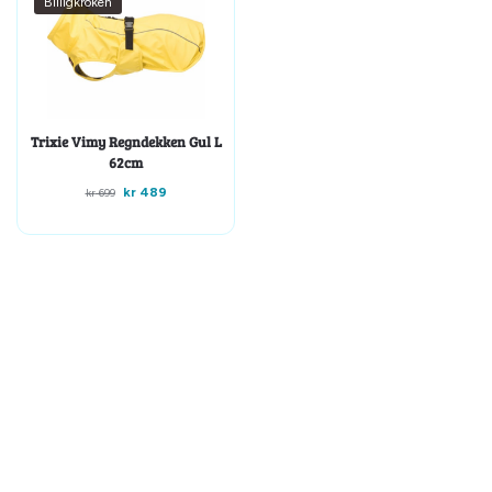
Billigkroken
Trixie Vimy Regndekken Gul L
62cm
kr
489
kr
699