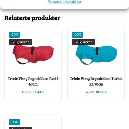
Tilleggsinformasjon
Personvern
Kontakt oss
Relaterte produkter
-30%
-30%
Billigkroken
Billigkroken
Trixie Vimy Regndekken Rød S
Trixie Vimy Regndekken Turkis
40cm
XL 70cm
kr
349
kr
524
kr
499
kr
749
-30%