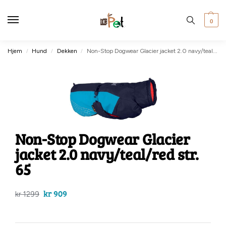
0
Hjem
Hund
Dekken
Non-Stop Dogwear Glacier jacket 2.0 navy/teal/red str. 65
/
/
/
Non-Stop Dogwear Glacier
jacket 2.0 navy/teal/red str.
65
kr
909
kr
1299