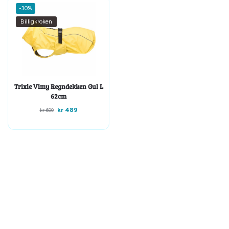
-30%
Billigkroken
Trixie Vimy Regndekken Gul L
62cm
kr
489
kr
699