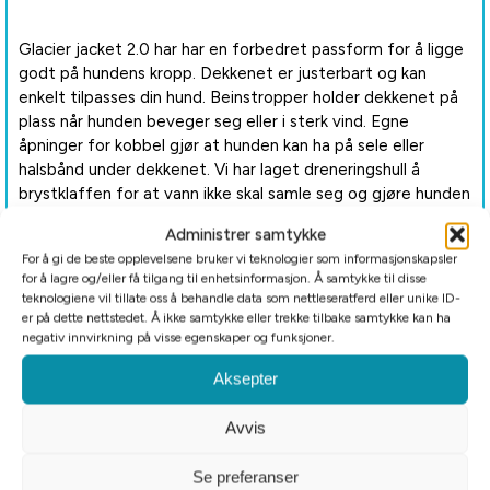
Glacier jacket 2.0 har har en forbedret passform for å ligge
godt på hundens kropp. Dekkenet er justerbart og kan
enkelt tilpasses din hund. Beinstropper holder dekkenet på
plass når hunden beveger seg eller i sterk vind. Egne
åpninger for kobbel gjør at hunden kan ha på sele eller
halsbånd under dekkenet. Vi har laget dreneringshull å
brystklaffen for at vann ikke skal samle seg og gjøre hunden
din kald eller ukomfortabel.
Administrer samtykke
For å gi de beste opplevelsene bruker vi teknologier som informasjonskapsler
for å lagre og/eller få tilgang til enhetsinformasjon. Å samtykke til disse
teknologiene vil tillate oss å behandle data som nettleseratferd eller unike ID-
Refleksdetaljer gir god synlighet på mørke og overskyede
er på dette nettstedet. Å ikke samtykke eller trekke tilbake samtykke kan ha
dager.
negativ innvirkning på visse egenskaper og funksjoner.
Aksepter
Dette hundedekkenet kan enkelt pakkes ned og lages i
Avvis
oppbevaringsposen som medfølger.
Se preferanser