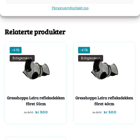
Personvern
Kontakt oss
Tilleggsinformasjon
Relaterte produkter
-41%
-41%
Billigkroken
Billigkroken
Gresshoppa Leira refleksdekken
Gresshoppa Leira refleksdekken
fôret 50cm
fôret 40cm
kr
500
kr
500
kr
849
kr
849