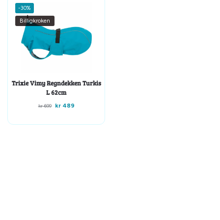
-30%
Billigkroken
Trixie Vimy Regndekken Turkis
L 62cm
kr
489
kr
699