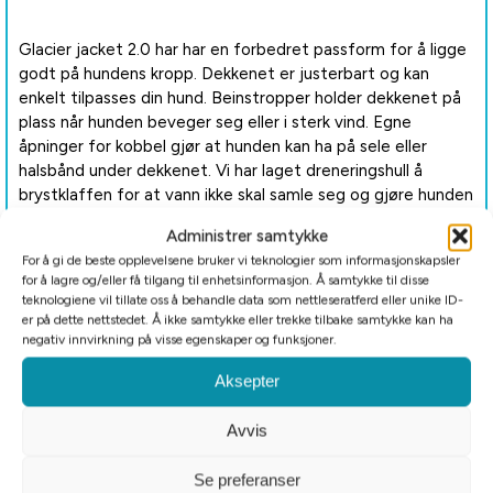
Glacier jacket 2.0 har har en forbedret passform for å ligge
godt på hundens kropp. Dekkenet er justerbart og kan
enkelt tilpasses din hund. Beinstropper holder dekkenet på
plass når hunden beveger seg eller i sterk vind. Egne
åpninger for kobbel gjør at hunden kan ha på sele eller
halsbånd under dekkenet. Vi har laget dreneringshull å
brystklaffen for at vann ikke skal samle seg og gjøre hunden
din kald eller ukomfortabel.
Administrer samtykke
For å gi de beste opplevelsene bruker vi teknologier som informasjonskapsler
for å lagre og/eller få tilgang til enhetsinformasjon. Å samtykke til disse
teknologiene vil tillate oss å behandle data som nettleseratferd eller unike ID-
Refleksdetaljer gir god synlighet på mørke og overskyede
er på dette nettstedet. Å ikke samtykke eller trekke tilbake samtykke kan ha
dager.
negativ innvirkning på visse egenskaper og funksjoner.
Aksepter
Dette hundedekkenet kan enkelt pakkes ned og lages i
Avvis
oppbevaringsposen som medfølger.
Se preferanser