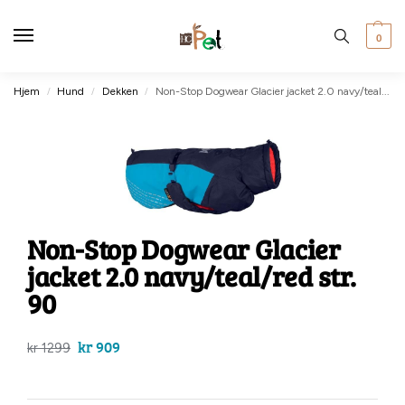
0
Hjem
Hund
Dekken
Non-Stop Dogwear Glacier jacket 2.0 navy/teal/red str. 90
/
/
/
Non-Stop Dogwear Glacier
jacket 2.0 navy/teal/red str.
90
kr
909
kr
1299