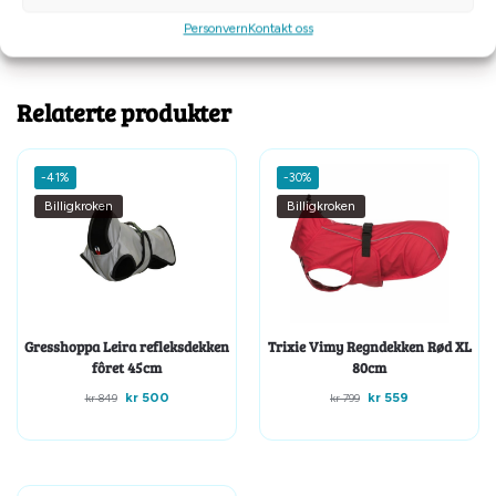
Personvern
Kontakt oss
Tilleggsinformasjon
Relaterte produkter
-41%
-30%
Billigkroken
Billigkroken
Gresshoppa Leira refleksdekken
Trixie Vimy Regndekken Rød XL
fôret 45cm
80cm
kr
500
kr
559
kr
849
kr
799