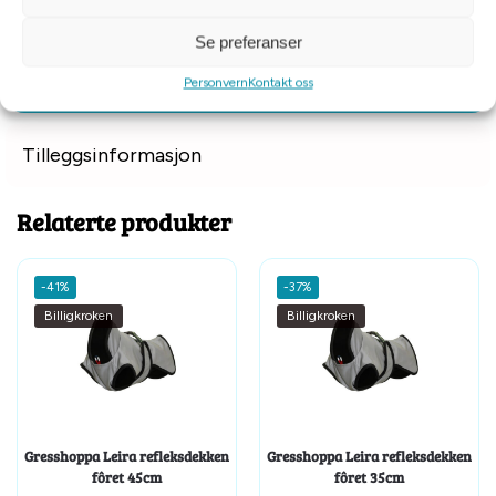
Dette hundedekkenet kan enkelt pakkes ned og lages i
Se preferanser
oppbevaringsposen som medfølger.
Personvern
Kontakt oss
Tilleggsinformasjon
Relaterte produkter
-41%
-37%
Billigkroken
Billigkroken
Gresshoppa Leira refleksdekken
Gresshoppa Leira refleksdekken
fôret 45cm
fôret 35cm