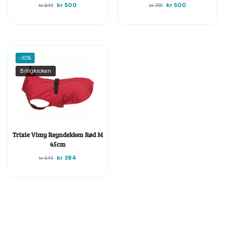
kr
500
kr
500
kr
849
kr
799
-30%
Billigkroken
Trixie Vimy Regndekken Rød M
45cm
kr
384
kr
549