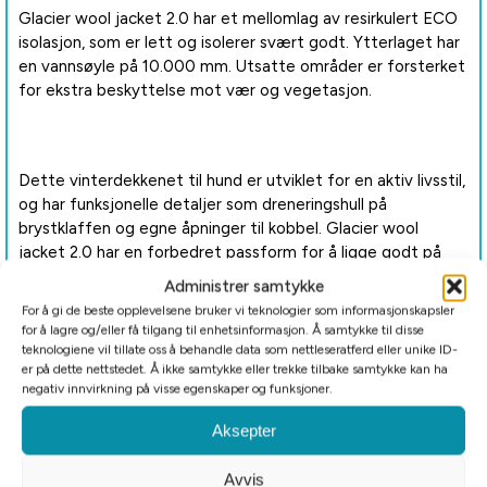
Glacier wool jacket 2.0 har et mellomlag av resirkulert ECO
isolasjon, som er lett og isolerer svært godt. Ytterlaget har
en vannsøyle på 10.000 mm. Utsatte områder er forsterket
for ekstra beskyttelse mot vær og vegetasjon.
Dette vinterdekkenet til hund er utviklet for en aktiv livsstil,
og har funksjonelle detaljer som dreneringshull på
brystklaffen og egne åpninger til kobbel. Glacier wool
jacket 2.0 har en forbedret passform for å ligge godt på
hundens kropp. Dekkenet er justerbart og kan enkelt
Administrer samtykke
tilpasses din hund. Beinstropper holder dekkenet på plass
For å gi de beste opplevelsene bruker vi teknologier som informasjonskapsler
når hunden beveger seg eller i sterk vind.
for å lagre og/eller få tilgang til enhetsinformasjon. Å samtykke til disse
teknologiene vil tillate oss å behandle data som nettleseratferd eller unike ID-
er på dette nettstedet. Å ikke samtykke eller trekke tilbake samtykke kan ha
negativ innvirkning på visse egenskaper og funksjoner.
Refleksdetaljer gir god synlighet på mørke og overskyede
Aksepter
dager.
Avvis