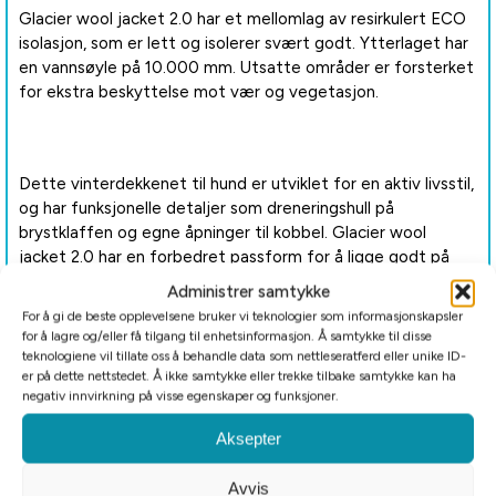
Glacier wool jacket 2.0 har et mellomlag av resirkulert ECO
isolasjon, som er lett og isolerer svært godt. Ytterlaget har
en vannsøyle på 10.000 mm. Utsatte områder er forsterket
for ekstra beskyttelse mot vær og vegetasjon.
Dette vinterdekkenet til hund er utviklet for en aktiv livsstil,
og har funksjonelle detaljer som dreneringshull på
brystklaffen og egne åpninger til kobbel. Glacier wool
jacket 2.0 har en forbedret passform for å ligge godt på
hundens kropp. Dekkenet er justerbart og kan enkelt
Administrer samtykke
tilpasses din hund. Beinstropper holder dekkenet på plass
For å gi de beste opplevelsene bruker vi teknologier som informasjonskapsler
når hunden beveger seg eller i sterk vind.
for å lagre og/eller få tilgang til enhetsinformasjon. Å samtykke til disse
teknologiene vil tillate oss å behandle data som nettleseratferd eller unike ID-
er på dette nettstedet. Å ikke samtykke eller trekke tilbake samtykke kan ha
negativ innvirkning på visse egenskaper og funksjoner.
Refleksdetaljer gir god synlighet på mørke og overskyede
Aksepter
dager.
Avvis