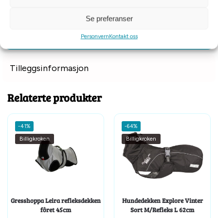
Dette hundedekkenet kan enkelt pakkes ned og lages i
Se preferanser
oppbevaringsposen som medfølger.
Personvern
Kontakt oss
Tilleggsinformasjon
Relaterte produkter
-41%
-64%
Billigkroken
Billigkroken
Gresshoppa Leira refleksdekken
Hundedekken Explore Vinter
fôret 45cm
Sort M/Refleks L 62cm