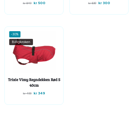
kr
500
kr
300
kr
849
kr
839
-30%
Billigkroken
Trixie Vimy Regndekken Rød S
40cm
kr
349
kr
499