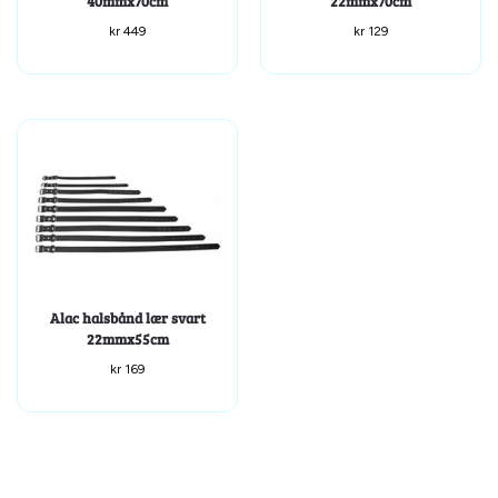
40mmx70cm
22mmx70cm
kr
449
kr
129
Alac halsbånd lær svart
22mmx55cm
kr
169