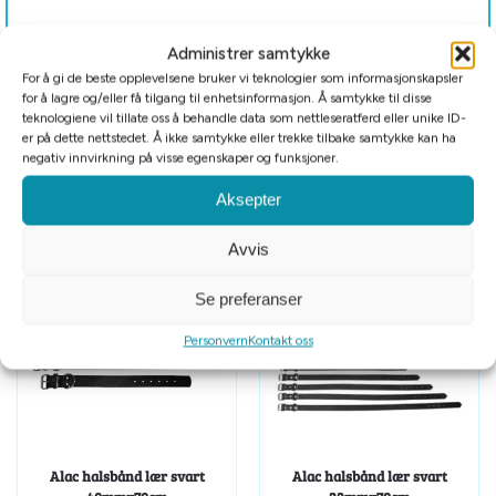
Administrer samtykke
Roam collar finnes i fargene svart, orange, blå, lilla og grønn.
For å gi de beste opplevelsene bruker vi teknologier som informasjonskapsler
Halsbåndet er tilgjengelig i størrelsene XS-XXXL.
for å lagre og/eller få tilgang til enhetsinformasjon. Å samtykke til disse
teknologiene vil tillate oss å behandle data som nettleseratferd eller unike ID-
er på dette nettstedet. Å ikke samtykke eller trekke tilbake samtykke kan ha
negativ innvirkning på visse egenskaper og funksjoner.
Tilleggsinformasjon
Aksepter
Relaterte produkter
Avvis
Se preferanser
Personvern
Kontakt oss
Alac halsbånd lær svart
Alac halsbånd lær svart