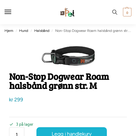
0
Hjem
Hund
Halsbånd
Non-Stop Dogwear Roam halsbånd grønn str. M
/
/
/
Non-Stop Dogwear Roam
halsbånd grønn str. M
kr
299
3 på lager
Legg i handlekurv