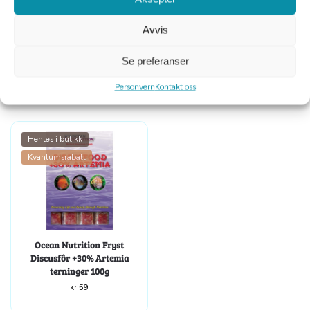
Avvis
AkvarieTeknik Fryst Malawi
AkvarieTeknik Fryst Røde
100g
Plakton 100g
Se preferanser
kr
39
kr
39
Personvern
Kontakt oss
Hentes i butikk
Kvantumsrabatt
Ocean Nutrition Fryst
Discusfôr +30% Artemia
terninger 100g
kr
59