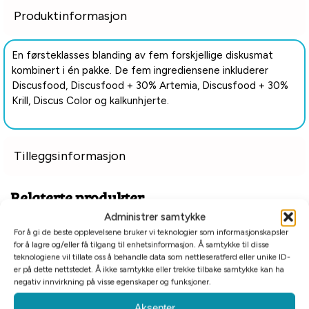
Produktinformasjon
En førsteklasses blanding av fem forskjellige diskusmat
kombinert i én pakke.
De fem ingrediensene inkluderer
Discusfood, Discusfood + 30% Artemia, Discusfood + 30%
Krill, Discus Color og kalkunhjerte.
Tilleggsinformasjon
Relaterte produkter
Administrer samtykke
For å gi de beste opplevelsene bruker vi teknologier som informasjonskapsler
Hentes i butikk
Hentes i butikk
for å lagre og/eller få tilgang til enhetsinformasjon. Å samtykke til disse
Kvantumsrabatt
Kvantumsrabatt
teknologiene vil tillate oss å behandle data som nettleseratferd eller unike ID-
er på dette nettstedet. Å ikke samtykke eller trekke tilbake samtykke kan ha
negativ innvirkning på visse egenskaper og funksjoner.
Aksepter