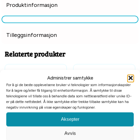
Produktinformasjon
Tilleggsinformasjon
Relaterte produkter
Administrer samtykke
For å gi de beste opplevelsene bruker vi teknologier som informasjonskapsler
for å lagre og/eller få tilgang til enhetsinformasjon. Å samtykke til disse
teknologiene vil tillate oss å behandle data som nettleseratferd eller unike ID-
er på dette nettstedet. Å ikke samtykke eller trekke tilbake samtykke kan ha
negativ innvirkning på visse egenskaper og funksjoner.
Aksepter
Globus bagasjeromskrok 19cm
Go fresh pet bandana med
kjøling S/M
Avvis
kr
79
kr
169