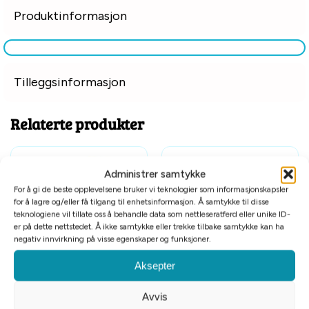
Produktinformasjon
Tilleggsinformasjon
Relaterte produkter
Administrer samtykke
For å gi de beste opplevelsene bruker vi teknologier som informasjonskapsler
for å lagre og/eller få tilgang til enhetsinformasjon. Å samtykke til disse
teknologiene vil tillate oss å behandle data som nettleseratferd eller unike ID-
er på dette nettstedet. Å ikke samtykke eller trekke tilbake samtykke kan ha
negativ innvirkning på visse egenskaper og funksjoner.
Tomt på lager
Aksepter
Afp Chill Out vannfontene til
Starmark Dispensing Tetraflex
hund
Godbitball S
Avvis
kr
449
kr
159