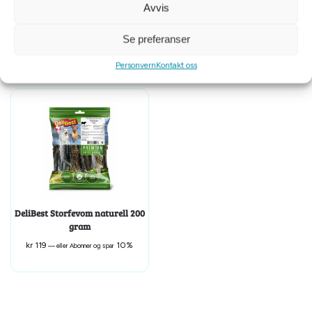
Provit strimlet griseører 150
Starmark Refillkake Kylling M
Avvis
gram
kr
99
10%
kr
119
10%
—
eller Abonner og spar
—
eller Abonner og spar
Se preferanser
Personvern
Kontakt oss
DeliBest Storfevom naturell 200
gram
kr
119
10%
—
eller Abonner og spar