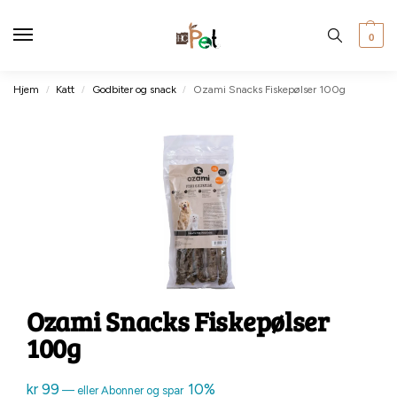
0
Hjem
Katt
Godbiter og snack
Ozami Snacks Fiskepølser 100g
/
/
/
Ozami Snacks Fiskepølser
100g
kr
99
10%
—
eller Abonner og spar