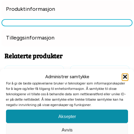
Produktinformasjon
Tilleggsinformasjon
Relaterte produkter
Administrer samtykke
For å gi de beste opplevelsene bruker vi teknologier som informasjonskapsler
for å lagre og/eller få tilgang til enhetsinformasjon. Å samtykke til disse
teknologiene vil tillate oss å behandle data som nettleseratferd eller unike ID-
er på dette nettstedet. Å ikke samtykke eller trekke tilbake samtykke kan ha
negativ innvirkning på visse egenskaper og funksjoner.
Aksepter
Karlie gentleman wrap 59x20cm
Beaphar flått- og
M
loppeskummiddel 150ml
Avvis
kr
149
kr
199