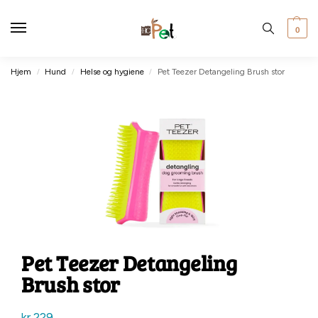
0
Hjem
Hund
Helse og hygiene
Pet Teezer Detangeling Brush stor
/
/
/
Pet Teezer Detangeling
Brush stor
kr
229