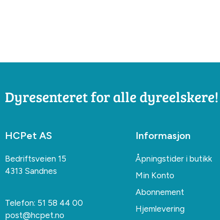
Dyresenteret for alle dyreelskere!
HCPet AS
Informasjon
Bedriftsveien 15
Åpningstider i butikk
4313 Sandnes
Min Konto
Abonnement
Telefon:
51 58 44 00
Hjemlevering
post@hcpet.no