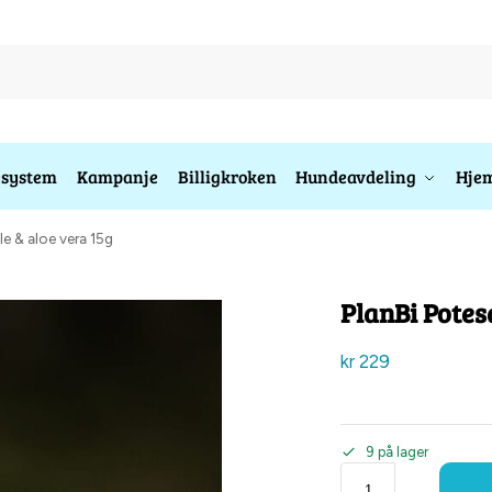
esystem
Kampanje
Billigkroken
Hundeavdeling
Hjem
le & aloe vera 15g
PlanBi Potesa
kr
229
9 på lager