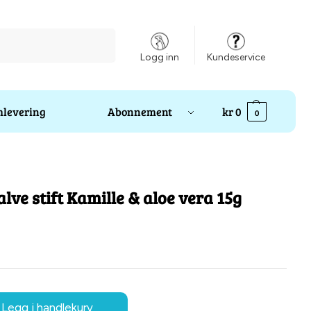
Søk
Logg inn
Kundeservice
levering
Abonnement
kr
0
0
lve stift Kamille & aloe vera 15g
Legg i handlekurv