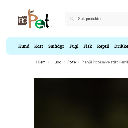
Hund
Katt
Smådyr
Fugl
Fisk
Reptil
Drikk
Hjem
Hund
Pote
PlanBi Potesalve stift Kamil
/
/
/