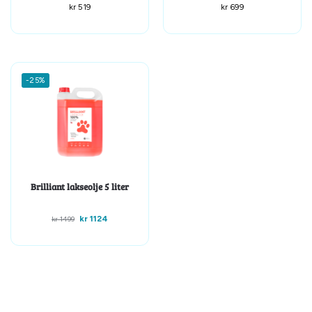
kr
519
kr
699
-25%
Brilliant lakseolje 5 liter
kr
1124
kr
1499