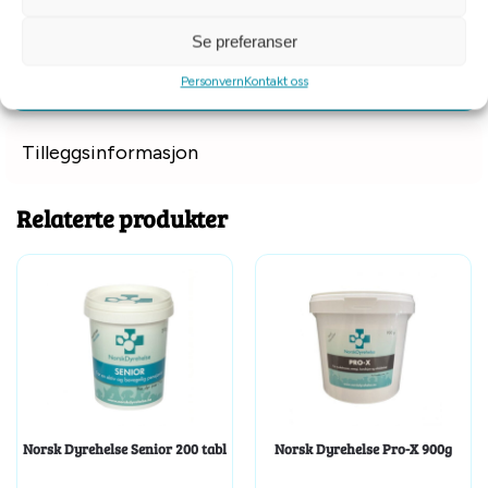
Oppbevaring: Tett lukket på et mørkt og kjølig sted.
Se preferanser
Oppbevares utilgjengelig for barn.
Personvern
Kontakt oss
Tilleggsinformasjon
Relaterte produkter
Norsk Dyrehelse Senior 200 tabl
Norsk Dyrehelse Pro-X 900g