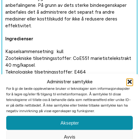
anbefalingene. På grunn av dets sterke bindeegenskaper
anbefales det å administrere det separat fra andre
medisiner eller kosttilskudd for ikke å redusere deres
effektivitet.
Ingredienser
Kapselsammensetning: kull.
Zootekniske tilsetningsstoffer: CoE551 marietistelekstrakt
40 mg/kapsel.
Teknologiske tilsetningsstoffer: E464
hydroksypropylmetylcellulose.
Administrer samtykke
For å gi de beste opplevelsene bruker vi teknologier som informasjonskapsler
Bruk og oppbevaring
for å lagre og/eller få tilgang til enhetsinformasjon. Å samtykke til disse
teknologiene vil tillate oss å behandle data som nettleseratferd eller unike ID-
2 kapsler per 10 kg kroppsvekt daglig. Gis med noen få
er på dette nettstedet. Å ikke samtykke eller trekke tilbake samtykke kan ha
timers mellomrom etter behov.
negativ innvirkning på visse egenskaper og funksjoner.
Aksepter
Bruksanvisning: Kapselen kan gis direkte i munnen eller
blandes med mat. Produktet kan forårsake det naturlige
Avvis
fenomenet at avføringen blir svart.