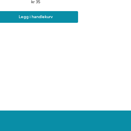
kr
35
Legg i handlekurv