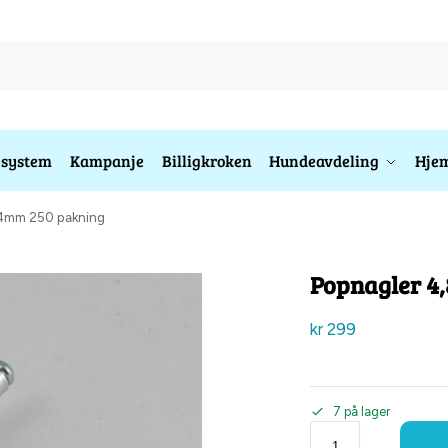
esystem
Kampanje
Billigkroken
Hundeavdeling
Hjem
14mm 250 pakning
Popnagler 4
kr
299
7 på lager