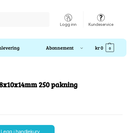
Søk
Logg inn
Kundeservice
levering
Abonnement
kr
0
0
,8x10x14mm 250 pakning
Legg i handlekurv