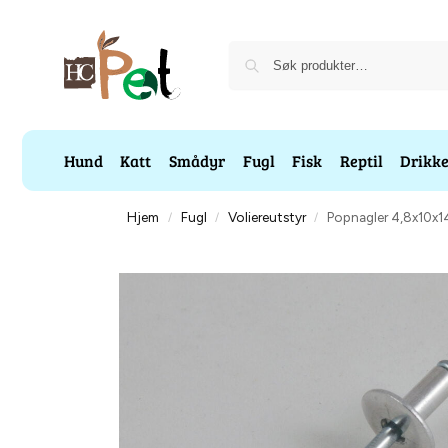
Hund
Katt
Smådyr
Fugl
Fisk
Reptil
Drikk
Hjem
Fugl
Voliereutstyr
Popnagler 4,8x10x
/
/
/