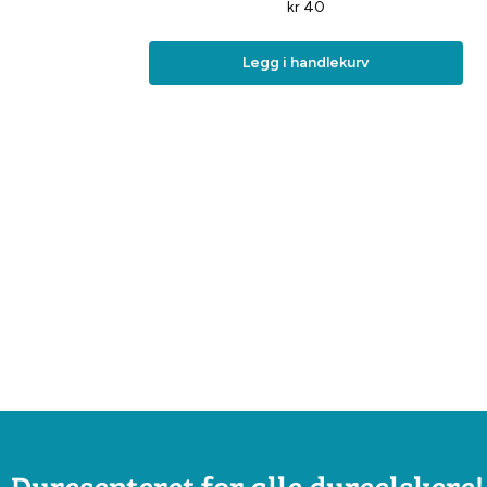
kr
40
Legg i handlekurv
Dyresenteret for alle dyreelskere!