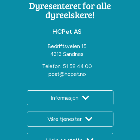
Dyresenteret for alle
dyreelskere!
HCPet AS
Bedriftsveien 15
4313 Sandnes
Telefon:
51 58 44 00
post@hcpet.no
Informasjon
Våre tjenester