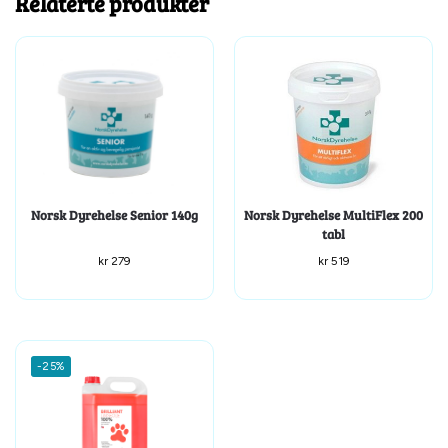
Relaterte produkter
Norsk Dyrehelse Senior 140g
Norsk Dyrehelse MultiFlex 200
tabl
kr
279
kr
519
-25%