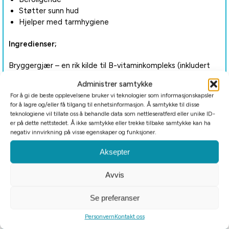
Støtter sunn hud
Hjelper med tarmhygiene
Ingredienser;
Bryggergjær – en rik kilde til B-vitaminkompleks (inkludert
niacin, riboflavin, tiamin og biotin), beta-glukaner, probiotika,
Administrer samtykke
protein og mineraler. Neem – Holder bakterier, virus og
For å gi de beste opplevelsene bruker vi teknologier som informasjonskapsler
parasitter borte. Hvitløk – hjelper fordøyelse og
for å lagre og/eller få tilgang til enhetsinformasjon. Å samtykke til disse
tarmhygiene, avviser eksterne parasitter, støtter et sunt
teknologiene vil tillate oss å behandle data som nettleseratferd eller unike ID-
immun- og kardiovaskulært system. Ingefær – Hjelper
er på dette nettstedet. Å ikke samtykke eller trekke tilbake samtykke kan ha
fordøyelsen og er fullpakket med vitaminer B5 og B6,
negativ innvirkning på visse egenskaper og funksjoner.
kalium og mangan. Sitronmelisse – kraftig sitrusurt som
Aksepter
avviser parasitter. Beroligende. Hjelper fordøyelsen.
Peppermynte – Avviser eksterne og interne parasitter.
Avvis
Støtter sunn hud og sirkulasjon.
Se preferanser
Fôringsinstrukser;
Bland med hundens vanlige mat en gang
daglig eller del det opp i 2 måltider per dag. Kun for valper
Personvern
Kontakt oss
over 6 måneder.