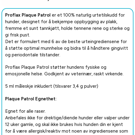
Proflax Plaque Patrol
er et 100% naturlig urtetilskudd for
hunder, designet for å bekjempe oppbygging av plakk,
fremme et sunt tannkjøtt, holde tennene rene og sterke og
gi frisk pust.
Det er formulert med 6 av de beste urteingrediensene for
å støtte optimal munnhelse og bidra til å håndtere gingivitt
og periodontale tilstander.
Proflax Plaque Patrol støtter hundens fysiske og
emosjonelle helse. Godkjent av veterinær, raskt virkende.
5 ml måleskje inkludert (tilsvarer 3,4 g pulver)
Plaque Patrol Egnethet:
Egnet for alle raser.
Anbefales ikke for drektige/diende hunder eller valper under
12 uker gamle, og skal ikke brukes hvis hunden din er kjent
for å være allergisk/reaktiv mot noen av ingrediensene som