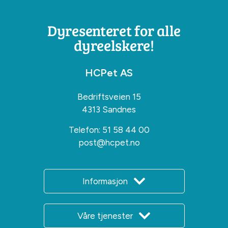
Dyresenteret for alle
dyreelskere!
HCPet AS
Bedriftsveien 15
4313 Sandnes
Telefon:
51 58 44 00
post@hcpet.no
Informasjon
Våre tjenester