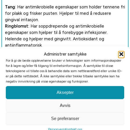
Tang
: Har antimikrobielle egenskaper som holder tennene fri
for plakk og frisker pusten. Hjelper til med å redusere
gingival irritasjon.
Ringblomst:
Har soppdrepende og antimikrobielle
egenskaper som hjelper til å forebygge infeksjoner.
Helende og hjelper med gingivitt. Antioksidant og
antiinflammatorisk.
Timian
: Eliminerer bakterier og er kraftig i behandling av
Administrer samtykke
karies og tanninfeksjoner. Bekjemper dårlig ånde, plakk og
For å gi de beste opplevelsene bruker vi teknologier som informasjonskapsler
tannråte.
for å lagre og/eller få tilgang til enhetsinformasjon. Å samtykke til disse
Koffeinfri grønn te
: Reduserer betennelse og hjelper til
teknologiene vil tillate oss å behandle data som nettleseratferd eller unike ID-
er på dette nettstedet. Å ikke samtykke eller trekke tilbake samtykke kan ha
med å forhindre gingivitt. Gunstig for periodontal sykdom.
negativ innvirkning på visse egenskaper og funksjoner.
Gurkemeie:
Har antiseptiske og antimikrobielle egenskaper,
hjelper til med å holde tennene rene, tannkjøttet sunt og
Aksepter
pusten frisk. Hjelper sunn fordøyelse.
Persille:
Rik på antioksidanter, reduserer hevelse. Frisker
Avvis
pusten.
Se preferanser
Fôringsretningslinjer
Personvern
Kontakt oss