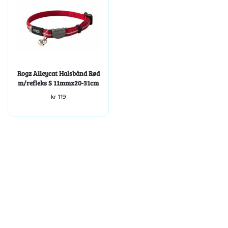
Rogz Alleycat Halsbånd Rød
m/refleks S 11mmx20-31cm
kr
119