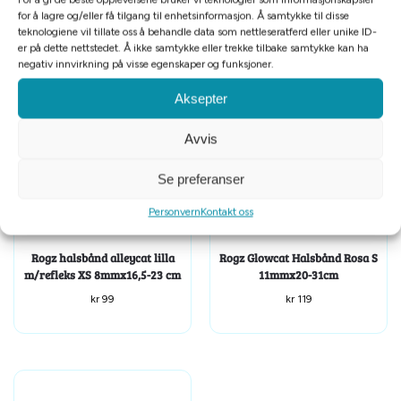
Tilleggsinformasjon
for å lagre og/eller få tilgang til enhetsinformasjon. Å samtykke til disse
teknologiene vil tillate oss å behandle data som nettleseratferd eller unike ID-
er på dette nettstedet. Å ikke samtykke eller trekke tilbake samtykke kan ha
Relaterte produkter
negativ innvirkning på visse egenskaper og funksjoner.
Aksepter
Avvis
Se preferanser
Personvern
Kontakt oss
Rogz halsbånd alleycat lilla
Rogz Glowcat Halsbånd Rosa S
m/refleks XS 8mmx16,5-23 cm
11mmx20-31cm
kr
99
kr
119