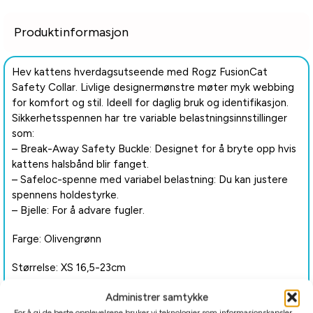
Produktinformasjon
Hev kattens hverdagsutseende med Rogz FusionCat
Safety Collar. Livlige designermønstre møter myk webbing
for komfort og stil. Ideell for daglig bruk og identifikasjon.
Sikkerhetsspennen har tre variable belastningsinnstillinger
som:
– Break-Away Safety Buckle: Designet for å bryte opp hvis
kattens halsbånd blir fanget.
– Safeloc-spenne med variabel belastning: Du kan justere
spennens holdestyrke.
– Bjelle: For å advare fugler.
Farge: Olivengrønn
Størrelse: XS 16,5-23cm
Administrer samtykke
For å gi de beste opplevelsene bruker vi teknologier som informasjonskapsler