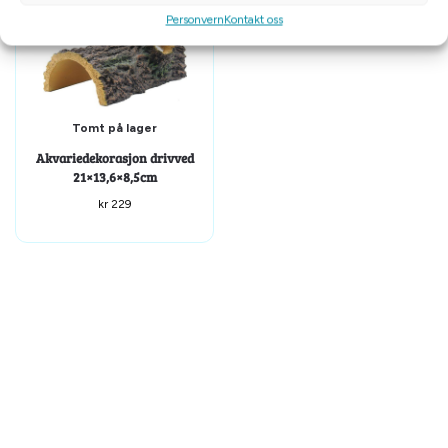
Personvern
Kontakt oss
Tomt på lager
Akvariedekorasjon drivved
21×13,6×8,5cm
kr
229