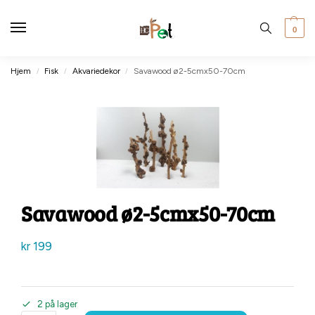
0
Hjem
Fisk
Akvariedekor
Savawood ø2-5cmx50-70cm
/
/
/
Savawood ø2-5cmx50-70cm
kr
199
2 på lager