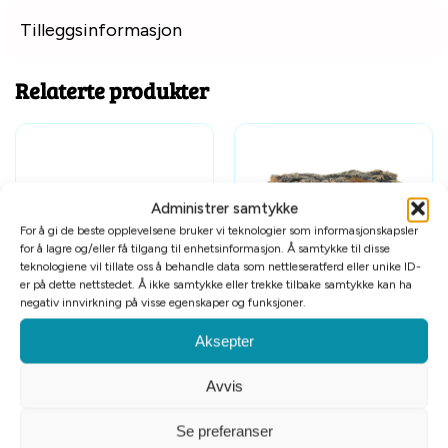
Tilleggsinformasjon
Relaterte produkter
Administrer samtykke
For å gi de beste opplevelsene bruker vi teknologier som informasjonskapsler
for å lagre og/eller få tilgang til enhetsinformasjon. Å samtykke til disse
teknologiene vil tillate oss å behandle data som nettleseratferd eller unike ID-
Tomt på lager
er på dette nettstedet. Å ikke samtykke eller trekke tilbake samtykke kan ha
Akvariedekorasjon Havmix
Akvariedekorasjon drivved
negativ innvirkning på visse egenskaper og funksjoner.
4x4x5cm
20,5x9x8cm
Aksepter
kr
79
kr
159
Avvis
Se preferanser