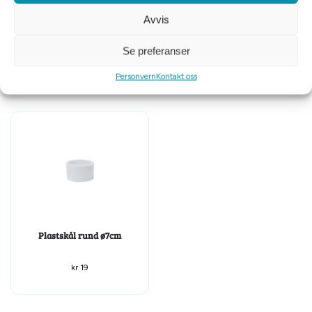
Tomt på lager
Avvis
Frontgitter 80x50cm
Lås til GD fuglebur papegøye
7x2cm
Se preferanser
kr
499
kr
149
Personvern
Kontakt oss
Plastskål rund ø7cm
kr
19