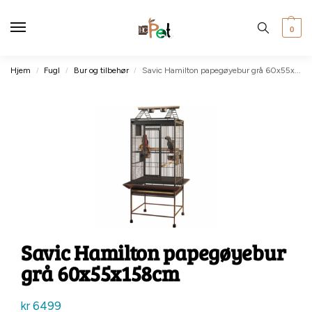
0
Hjem
Fugl
Bur og tilbehør
Savic Hamilton papegøyebur grå 60x55x158cm
/
/
/
Savic Hamilton papegøyebur
grå 60x55x158cm
kr
6499