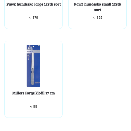
PawZ hundesko large 12stk sort
PawZ hundesko small 12stk
sort
kr
379
kr
329
Millers Forge klofil 17 cm
kr
99