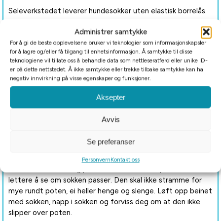
Seleverkstedet leverer hundesokker uten elastisk borrelås.
Dette er fordi vi opplever at hundesokker med elastisk
Administrer samtykke
borrelås har lettere for å falle av under bruk. Dersom de
strammes litt for hardt, er det fare for at den elastiske
For å gi de beste opplevelsene bruker vi teknologier som informasjonskapsler
for å lagre og/eller få tilgang til enhetsinformasjon. Å samtykke til disse
borrelåsen strammer for mye. Dette kan gjøre at
teknologiene vil tillate oss å behandle data som nettleseratferd eller unike ID-
blodomløpet i leddet hindres, og dermed forårsaker
er på dette nettstedet. Å ikke samtykke eller trekke tilbake samtykke kan ha
opphovning. Dersom den ikke strammes så hardt, vil det
negativ innvirkning på visse egenskaper og funksjoner.
alltid være litt elastikk igjen slik at borrelåsen kan glippe
Aksepter
over poten når hunden tråkker ned i snøen eller sparker
godt fra. Ved bruk av ikke-elastisk borrelås vil ikke dette
Avvis
skje.
Bruk av hundesokker
Se preferanser
Når du har satt på sokken, løft det andre beinet opp slik at
Personvern
Kontakt oss
hunden står ordentlig på beinet med sokken på – da er det
lettere å se om sokken passer. Den skal ikke stramme for
mye rundt poten, ei heller henge og slenge. Løft opp beinet
med sokken, napp i sokken og forviss deg om at den ikke
slipper over poten.