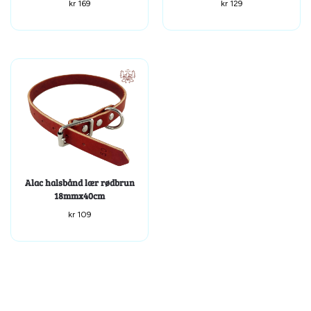
kr
169
kr
129
Alac halsbånd lær rødbrun
18mmx40cm
kr
109