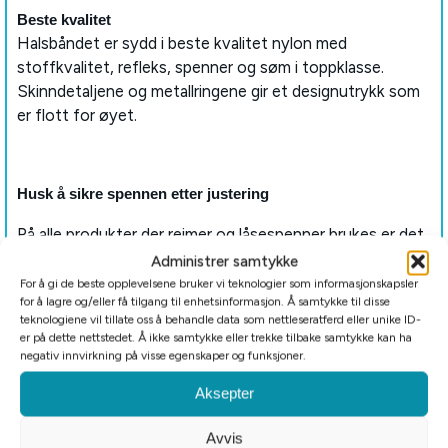
Beste kvalitet
Halsbåndet er sydd i beste kvalitet nylon med
stoffkvalitet, refleks, spenner og søm i toppklasse.
Skinndetaljene og metallringene gir et designutrykk som
er flott for øyet.
Husk å sikre spennen etter justering
På alle produkter der reimer og låsespenner brukes er det
viktig å tre remmen tilbake gjennom spennen etter du har
Administrer samtykke
justert inn størrelsen. Dette for å sikre at det ikke glir opp
For å gi de beste opplevelsene bruker vi teknologier som informasjonskapsler
for å lagre og/eller få tilgang til enhetsinformasjon. Å samtykke til disse
i aktivitet.
teknologiene vil tillate oss å behandle data som nettleseratferd eller unike ID-
er på dette nettstedet. Å ikke samtykke eller trekke tilbake samtykke kan ha
negativ innvirkning på visse egenskaper og funksjoner.
Størrelsestabell Unify hundehalsbånd
Aksepter
XS 30 – 38
S 36 – 48
Avvis