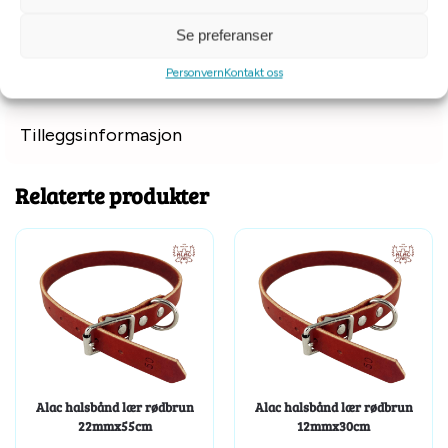
M 43 – 56
L 48 – 64
Se preferanser
XL 60 – 80
Personvern
Kontakt oss
Tilleggsinformasjon
Relaterte produkter
Alac halsbånd lær rødbrun
Alac halsbånd lær rødbrun
22mmx55cm
12mmx30cm