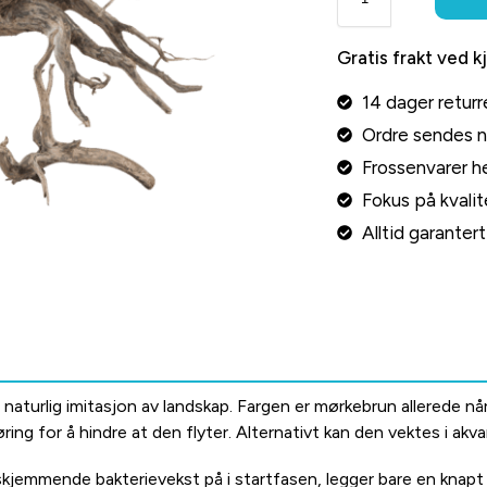
Gratis frakt ved k
14 dager returr
Ordre sendes 
Frossenvarer he
Fokus på kvalite
Alltid garante
 naturlig imitasjon av landskap.
Fargen er mørkebrun allerede når
ring for å hindre at den flyter.
Alternativt kan den vektes i akvar
skjemmende bakterievekst på i startfasen, legger bare en knapt