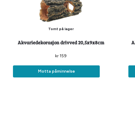
Tomt på lager
Akvariedekorasjon drivved 20,5x9x8cm
A
kr
159
Motta påminnelse