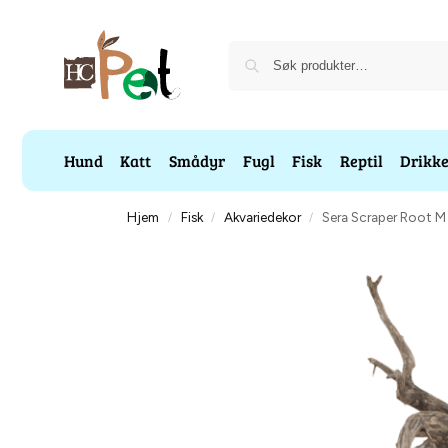
Hund
Katt
Smådyr
Fugl
Fisk
Reptil
Drikk
Hjem
Fisk
Akvariedekor
Sera Scraper Root 
/
/
/