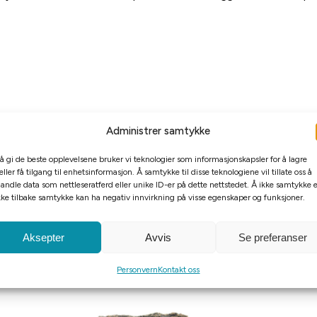
Administrer samtykke
 å gi de beste opplevelsene bruker vi teknologier som informasjonskapsler for å lagre
ose, som kan festes ved hjelp av fiskesnøre, egnet for planti
eller få tilgang til enhetsinformasjon. Å samtykke til disse teknologiene vil tillate oss å
fra bildet siden det er et naturprodukt.
andle data som nettleseratferd eller unike ID-er på dette nettstedet. Å ikke samtykke e
kke tilbake samtykke kan ha negativ innvirkning på visse egenskaper og funksjoner.
Aksepter
Avvis
Se preferanser
Personvern
Kontakt oss