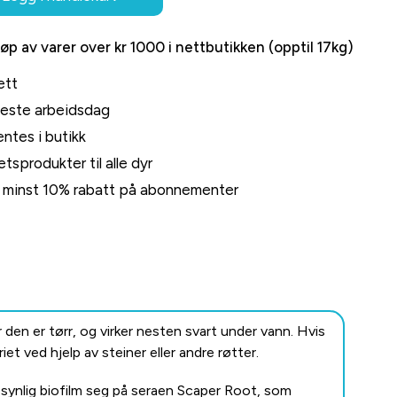
jøp av varer over kr 1000 i nettbutikken (opptil 17kg)
ett
neste arbeidsdag
ntes i butikk
tsprodukter til alle dyr
rt minst 10% rabatt på abonnementer
 den er tørr, og virker nesten svart under vann.
Hvis
iet ved hjelp av steiner eller andre røtter.
 synlig biofilm seg på seraen Scaper Root, som