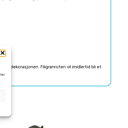
ng på dekorasjonen.
Filigranroten vil imidlertid bli et
ller