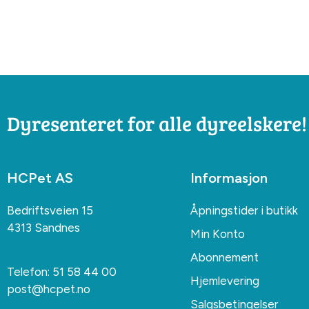
Dyresenteret for alle dyreelskere!
HCPet AS
Informasjon
Bedriftsveien 15
Åpningstider i butikk
4313 Sandnes
Min Konto
Abonnement
Telefon:
51 58 44 00
Hjemlevering
post@hcpet.no
Salgsbetingelser