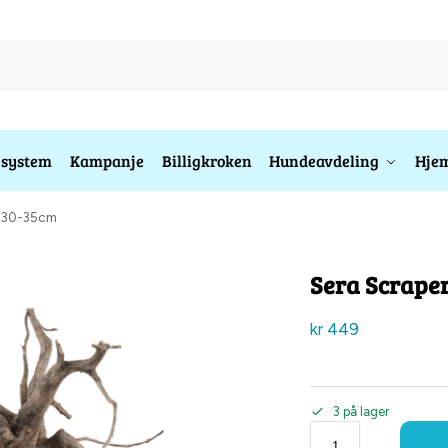
esystem
Kampanje
Billigkroken
Hundeavdeling
Hjem
M 30-35cm
Sera Scrape
kr
449
3 på lager