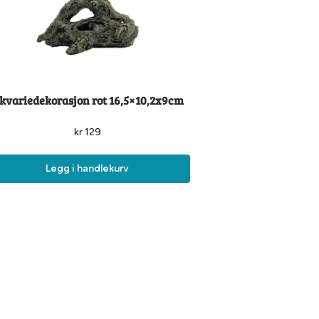
kvariedekorasjon rot 16,5×10,2x9cm
kr
129
Legg i handlekurv