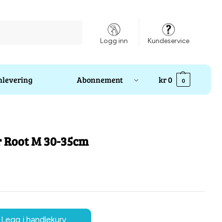
Søk
Logg inn
Kundeservice
levering
Abonnement
kr
0
0
r Root M 30-35cm
Legg i handlekurv