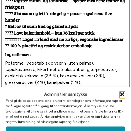
???? Støtter munn- og tannhelse – hjelper med rene tenner og
frisk pust
???? Skånsom og lettfordøyelig – passer også sensitive
hunder
? Bidrar til sunn hud og glansfull pels
???? Lavt kaloriinnhold – kun 78 kcal per stick
???????? Laget i Irland med naturlige, veganske ingredienser
?? 100 % plastfri og resirkulerbar emballasje
Ingredienser:
Potetmel, vegetabilsk glyserin (uten palme),
tapiokastivelse, kikertmel, cellulosefiber, gjærprodukter,
økologisk kokosolje (2,5 %), kokosmelkpulver (2 %),
gresskarpulver (2 %), kanelpulver (1 %).
Analytiske bestanddeler:
Administrer samtykke
For å gi de beste opplevelsene bruker vi teknologier som informasjonskapsler
Råprotein: 6,99%
for å lagre og/eller få tilgang til enhetsinformasjon. Å samtykke til disse
Fett: 6,41%
teknologiene vil tillate oss å behandle data som nettleseratferd eller unike ID-
Råfiber: 1%
er på dette nettstedet. Å ikke samtykke eller trekke tilbake samtykke kan ha
negativ innvirkning på visse egenskaper og funksjoner.
Råaske: 2,02%
Fuktighet: 12%