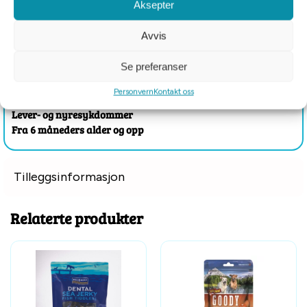
Aksepter
Kalorier per stick: 78 kcal
Avvis
Egnet for hunder med:
Overvekt
Se preferanser
Allergier
Lavt immunforsvar
Personvern
Kontakt oss
Pankreatitt
Lever- og nyresykdommer
Fra 6 måneders alder og opp
Tilleggsinformasjon
Relaterte produkter