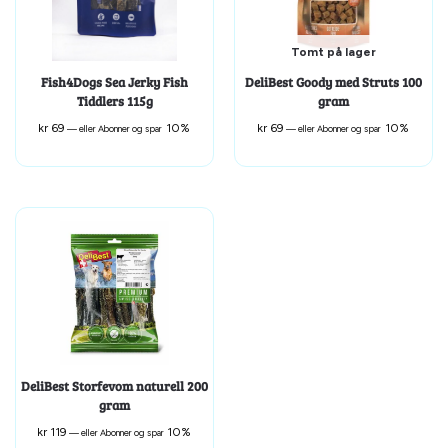
Tomt på lager
Fish4Dogs Sea Jerky Fish
DeliBest Goody med Struts 100
Tiddlers 115g
gram
kr
69
10%
kr
69
10%
—
eller Abonner og spar
—
eller Abonner og spar
DeliBest Storfevom naturell 200
gram
kr
119
10%
—
eller Abonner og spar