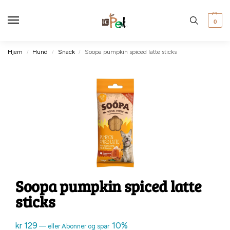
0
Hjem
Hund
Snack
Soopa pumpkin spiced latte sticks
/
/
/
Soopa pumpkin spiced latte
sticks
kr
129
10%
—
eller Abonner og spar