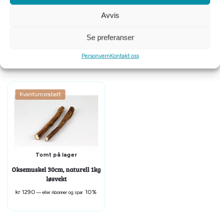
Avvis
Provit strimlet griseører 150
DeliBest Oksehale m/malt 200
gram
gram
Se preferanser
kr
99
10%
kr
149
10%
—
eller Abonner og spar
—
eller Abonner og spar
Personvern
Kontakt oss
Kvantumsrabatt
Tomt på lager
Oksemuskel 30cm, naturell 1kg
løsvekt
kr
1290
10%
—
eller Abonner og spar