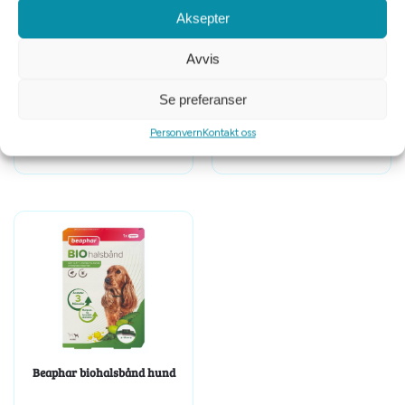
Aksepter
Avvis
Tispetruse str xlarge
Canikur Pro 30 ml
Se preferanser
Personvern
Kontakt oss
kr
129
kr
349
Beaphar biohalsbånd hund