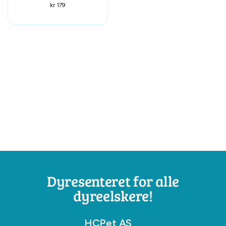
kr
179
Dyresenteret for alle
dyreelskere!
HCPet AS